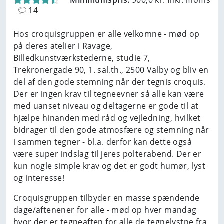
Minimumspris:
900,0 kr. Inkl. moms
14
Hos croquisgruppen er alle velkomne - mød op
på deres atelier i Ravage,
Billedkunstværkstederne, studie 7,
Trekronergade 90, 1. sal.th., 2500 Valby og bliv en
del af den gode stemning når der tegnis croquis.
Der er ingen krav til tegneevner så alle kan være
med uanset niveau og deltagerne er gode til at
hjælpe hinanden med råd og vejledning, hvilket
bidrager til den gode atmosfære og stemning når
i sammen tegner - bl.a. derfor kan dette også
være super indslag til jeres polterabend. Der er
kun nogle simple krav og det er godt humør, lyst
og interesse!
Croquisgruppen tilbyder en masse spændende
dage/aftenener for alle - mød op hver mandag
hvor der er tegneaften for alle de tegnelystne fra