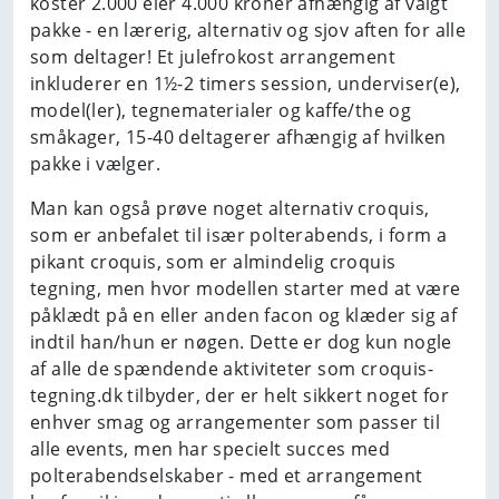
koster 2.000 eler 4.000 kroner afhængig af valgt
pakke - en lærerig, alternativ og sjov aften for alle
som deltager! Et julefrokost arrangement
inkluderer en 1½-2 timers session, underviser(e),
model(ler), tegnematerialer og kaffe/the og
småkager, 15-40 deltagerer afhængig af hvilken
pakke i vælger.
Man kan også prøve noget alternativ croquis,
som er anbefalet til især polterabends, i form a
pikant croquis, som er almindelig croquis
tegning, men hvor modellen starter med at være
påklædt på en eller anden facon og klæder sig af
indtil han/hun er nøgen. Dette er dog kun nogle
af alle de spændende aktiviteter som croquis-
tegning.dk tilbyder, der er helt sikkert noget for
enhver smag og arrangementer som passer til
alle events, men har specielt succes med
polterabendselskaber - med et arrangement