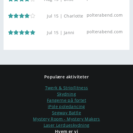
polterabend.com
Jul 15 |
Charlotte
polterabend.com
Jul 15 |
Janni
Populære aktiviteter
Twerk & StripFitness
Skydning
Fangerne på fortet
iPole poledancing
Segway Battle
Mystery Room - Mystery Makers
Laser Lerdueskydning
Hvem er vi