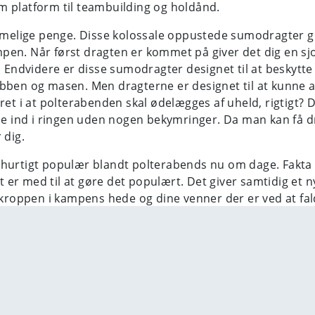
m platform til teambuilding og holdånd.
r rimelige penge. Disse kolossale oppustede sumodragt
ampen. Når først dragten er kommet på giver det dig en sjo
. Endvidere er disse sumodragter designet til at beskytt
ubben og masen. Men dragterne er designet til at kunne
ret i at polterabenden skal ødelægges af uheld, rigtigt? D
de ind i ringen uden nogen bekymringer. Da man kan få dra
 dig.
 hurtigt populær blandt polterabends nu om dage. Fakta 
et er med til at gøre det populært. Det giver samtidig et n
i kroppen i kampens hede og dine venner der er ved at fa
 kamp med masser af passion og sult efter at vinde.
rt, har fundet sin vej indtil polterabends i den vestlig
ste modediller og en fantastisk og innovativ ide. Bortset
dage, firmafester, familiefester, velgørenhedsarrangem
øver bare at skubbe din modstander ud af ringen. Man kan