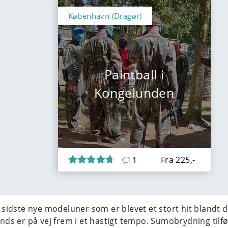
København (Dragør)
Paintball i
Kongelunden
Fra 225,-
1
idste nye modeluner som er blevet et stort hit blandt d
 er på vej frem i et hastigt tempo. Sumobrydning tilfør