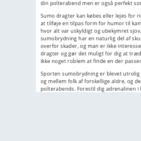
din polterabend men er også perfekt so
Sumo dragter kan købes eller lejes fo
at tilføje en tilpas form for humor til k
hvor alt var uskyldigt og ubekymret sjov
sumobrydning har en naturlig del af sk
overfor skader, og man er ikke interesse
dragter og gør det muligt for dig at træ
ikke noget roblem at finde en der passer
Sporten sumobrydning er blevet utrolig
og mellem folk af forskellige aldre, og d
polterabends. Forestil dig adrenalinen 
Sumobrydning kan både være sjovt og en
Sumobrydning, en traditionel japansk spo
eksperiment er nu blevet en af de større
sumodragter kan også bruges ved fødsels
Reglerne i dette spil er simple. Du beh