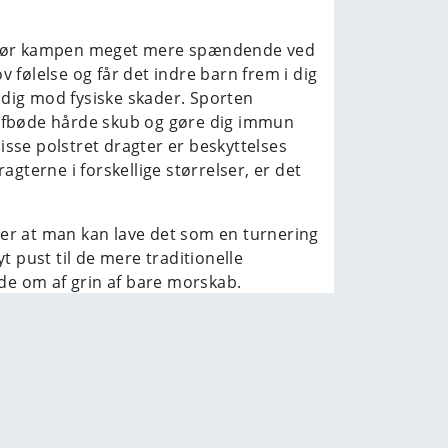
er gør kampen meget mere spændende ved
v følelse og får det indre barn frem i dig
e dig mod fysiske skader. Sporten
 afbøde hårde skub og gøre dig immun
isse polstret dragter er beskyttelses
gterne i forskellige størrelser, er det
er at man kan lave det som en turnering
yt pust til de mere traditionelle
lde om af grin af bare morskab.
e verden. Det som startede som et
 fra polterabends, kan disse
enter og jubilæer, osv.
 selvfølgelig også demonstrere sin