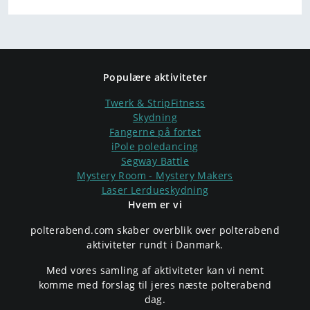
Populære aktiviteter
Twerk & StripFitness
Skydning
Fangerne på fortet
iPole poledancing
Segway Battle
Mystery Room - Mystery Makers
Laser Lerdueskydning
Hvem er vi
polterabend.com skaber overblik over polterabend
aktiviteter rundt i Danmark.
Med vores samling af aktiviteter kan vi nemt
komme med forslag til jeres næste polterabend
dag.