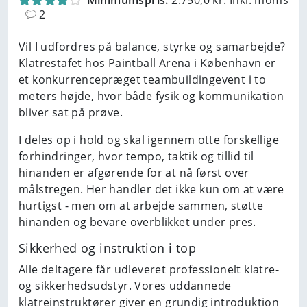
Minimumspris:
2.750,0 kr. Inkl. moms
2
Vil I udfordres på balance, styrke og samarbejde?
Klatrestafet hos Paintball Arena i København er
et konkurrencepræget teambuildingevent i to
meters højde, hvor både fysik og kommunikation
bliver sat på prøve.
I deles op i hold og skal igennem otte forskellige
forhindringer, hvor tempo, taktik og tillid til
hinanden er afgørende for at nå først over
målstregen. Her handler det ikke kun om at være
hurtigst - men om at arbejde sammen, støtte
hinanden og bevare overblikket under pres.
Sikkerhed og instruktion i top
Alle deltagere får udleveret professionelt klatre-
og sikkerhedsudstyr. Vores uddannede
klatreinstruktører giver en grundig introduktion