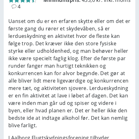
Minimumspris:
435,0 kr. Inkl. moms
4
Uanset om du er en erfaren skytte eller om det er
første gang du rører et skydevåben, så er
lerdueskydning en aktivitet hvor de fleste kan
følge trop. Det kræver ikke den store fysiske
styrke eller udholdenhed, og man behøver heller
ikke være specielt faglig klog. Efter de første par
runder fanger man hurtigt teknikken og
konkurrencen kan for alvor begynde. Det gør at
alle bliver lidt mere ligeværdige og konkurrencen
mere tæt, og aktiviteten sjovere. Lerdueskydning
er en fin aktivitet at lave i løbet af dagen. Det kan
være inden man går ud og spiser og videre i
byen, eller hvad planen er. Det er heller ikke den
bedste ide at indtage alkohol før. Det kan nemlig
blive farligt.
I Aalborg Flugtskydningsforening tilbyder