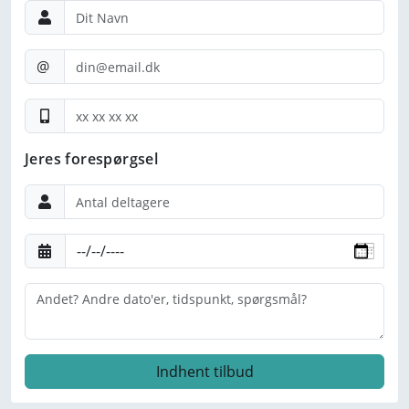
@
Jeres forespørgsel
If you
are a